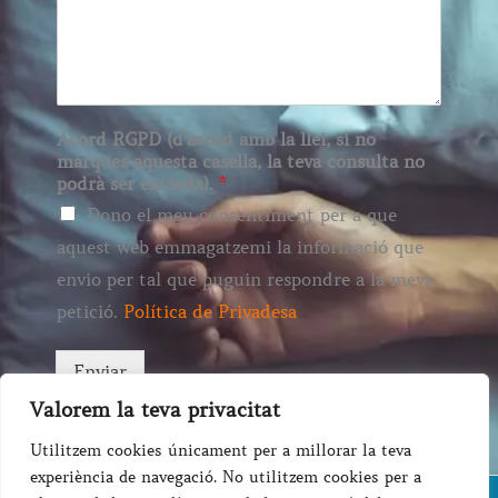
Acord RGPD (d'acord amb la llei, si no
marques aquesta casella, la teva consulta no
podrà ser enviada).
*
Dono el meu consentiment per a que
aquest web emmagatzemi la informació que
envio per tal que puguin respondre a la meva
petició.
Política de Privadesa
Enviar
Valorem la teva privacitat
Utilitzem cookies únicament per a millorar la teva
experiència de navegació. No utilitzem cookies per a