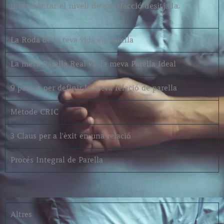
incrementar el nivell de satisfacció desitjada.
La Roda de la teva vida en parella
La meva Parella Real vs. la meva Parella Ideal
9 passos per definir la meva relació de parella
Mètode CRIC
3 Claus per a l'èxit en una relació
Procés Integral de Parella
Altres