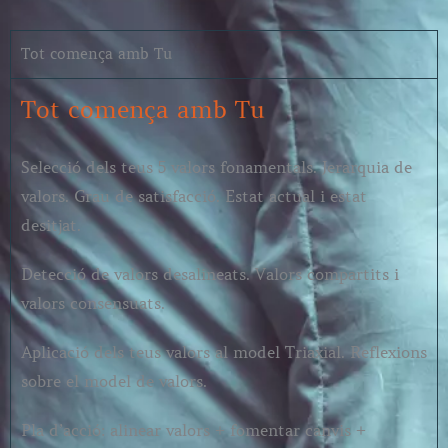
Tot comença amb Tu
Tot comença amb Tu
Selecció dels teus 5 valors fonamentals. Jerarquia de
valors. Grau de satisfacció. Estat actual i estat
desitjat.
Detecció de valors desalineats. Valors compartits i
valors consensuats.
Aplicació dels teus valors al model Triaxial. Reflexions
sobre el model de valors.
Pla d’acció: alinear valors + fomentar canvis +