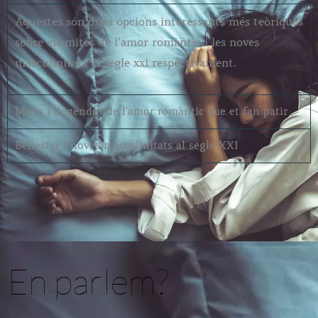
Aquestes són dues opcions interessants més teòriques
sobre els mites de l’amor romàntic i les noves
masculinitats al segle xxi respectivament.
Mites i llegendes de l'amor romàntic que et fan patir
Benestar i noves masculinitats al segle XXI
En parlem?